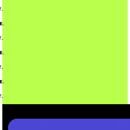
.
.
.
.
.
.
.