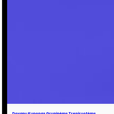
Dovanų Kuponas Grupinėms Treniruotėms