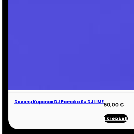
Dovanų Kuponas DJ Pamoka Su DJ LIME
50,00
€
Į krepšelį