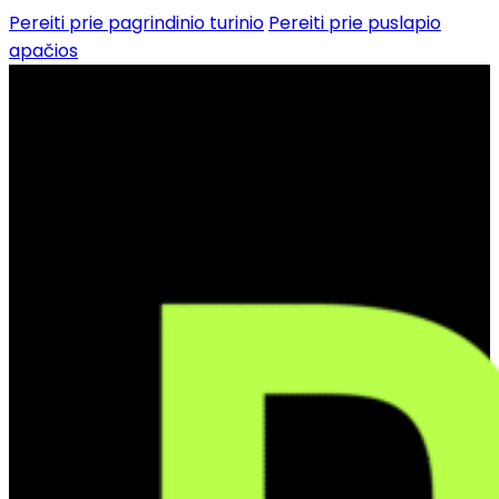
Pereiti prie pagrindinio turinio
Pereiti prie puslapio
apačios