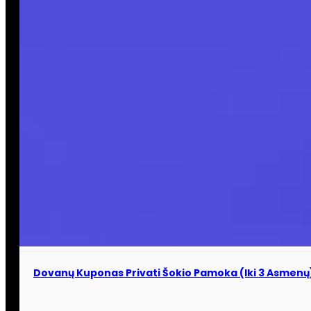
Dovanų Kuponas Privati Šokio Pamoka (iki 3 Asmenų