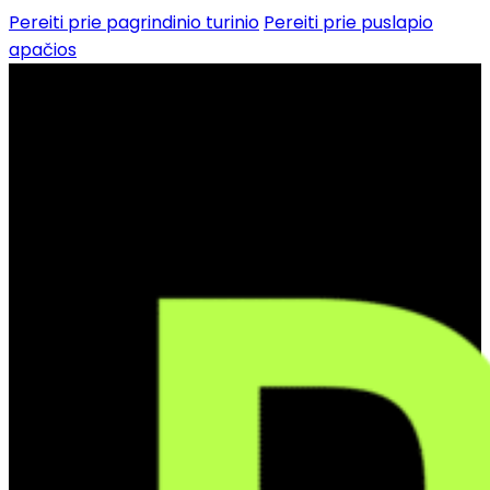
Pereiti prie pagrindinio turinio
Pereiti prie puslapio
apačios