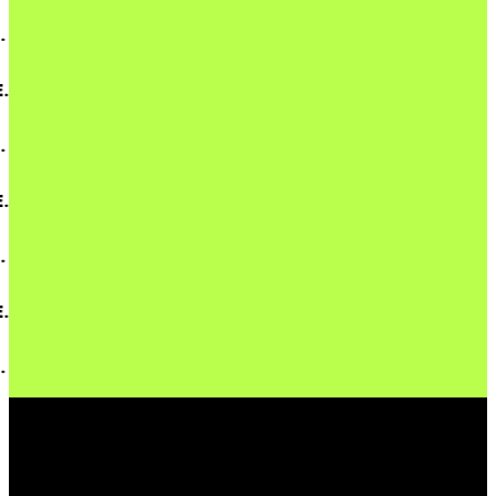
.
.
.
.
.
.
.