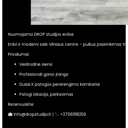
Nuomojama DROP studijos erdvė
Erdvi ir moderni salė Vilniaus centre – puikus pasirinkimas 
Privalumai:
Veidrodinė siena
Profesionali garso įranga
Dušai ir patogūs persirengimo kambariai
Patogi lokacija, parkavimas
Rezervuokite:
info@dropstudija.lt |
+37061118259