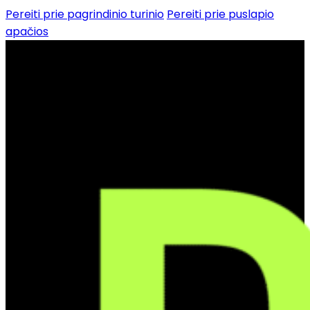
Pereiti prie pagrindinio turinio
Pereiti prie puslapio
apačios